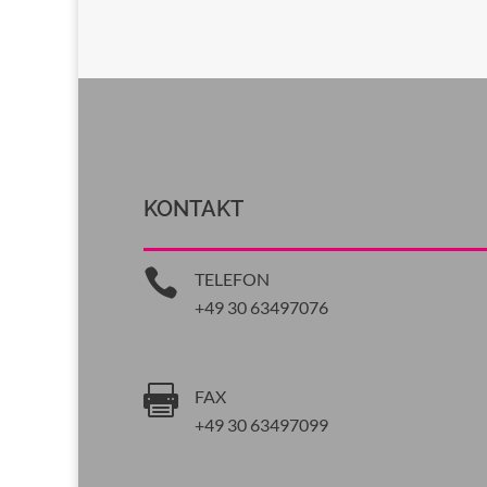
KONTAKT

TELEFON
+49 30 63497076

FAX
+49 30 63497099