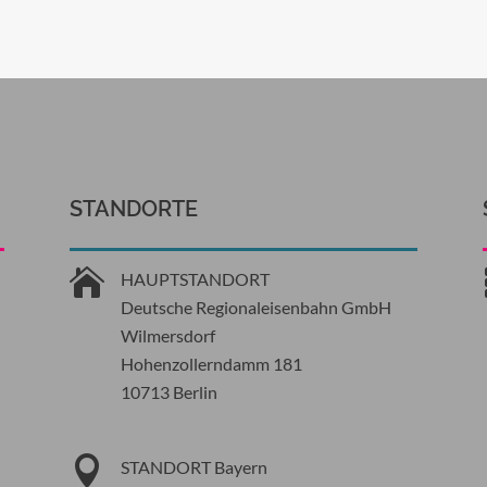
STANDORTE

HAUPTSTANDORT
Deutsche Regionaleisenbahn GmbH
Wilmersdorf
Hohenzollerndamm 181
10713 Berlin

STANDORT Bayern