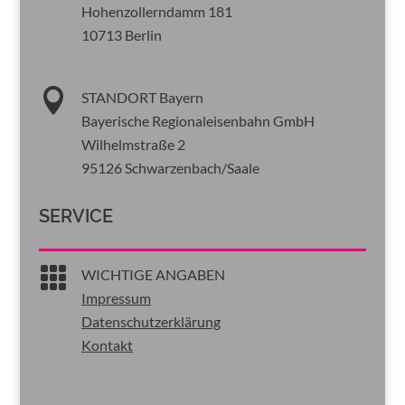
Hohenzollerndamm 181
10713 Berlin

STANDORT Bayern
Bayerische Regionaleisenbahn GmbH
Wilhelmstraße 2
95126 Schwarzenbach/Saale
SERVICE

WICHTIGE ANGABEN
Impressum
Datenschutzerklärung
Kontakt