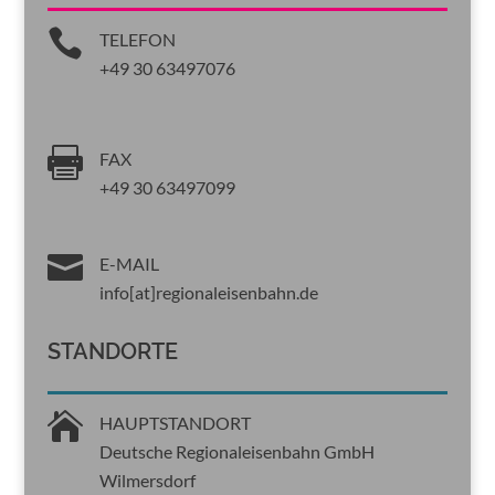

TELEFON
+49 30 63497076

FAX
+49 30 63497099

E-MAIL
info[at]regionaleisenbahn.de
STANDORTE

HAUPTSTANDORT
Deutsche Regionaleisenbahn GmbH
Wilmersdorf